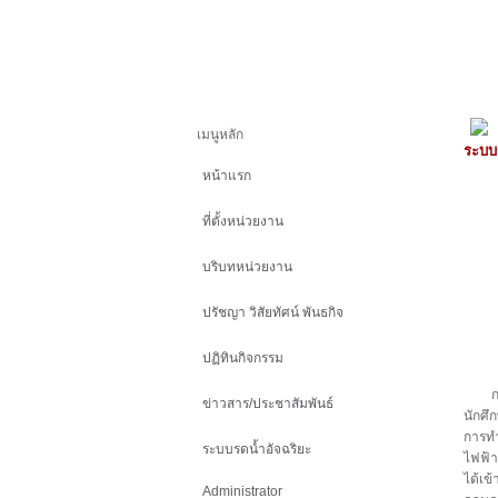
เมนูหลัก
ระบบ
หน้าแรก
ที่ตั้งหน่วยงาน
บริบทหน่วยงาน
ปรัชญา วิสัยทัศน์ พันธกิจ
ปฏิทินกิจกรรม
กศน.อ
ข่าวสาร/ประชาสัมพันธ์
นักศ
การท
ระบบรดน้ำอัจฉริยะ
ไฟฟ้า
ได้เข
Administrator