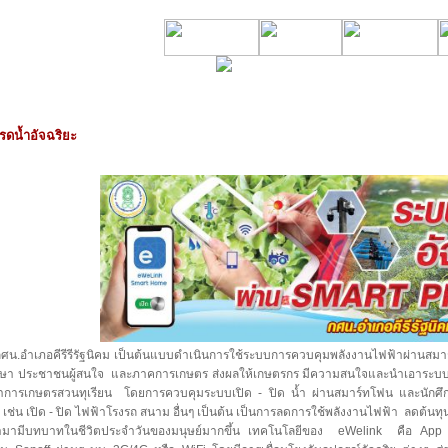
รดน้ำอัจฉริยะ
ำเภอคีรีรีรัฐนิคม เป็นต้นแบบดำเนินการใช้ระบบการควบคุมพลังงานไฟฟ้าผ่านสมาร์
ึกษา ประชาชนผู้สนใจ และภาคการเกษตร ส่งผลให้เกษตรกร มีความสนใจและนำเอาระบบ
ำการเกษตรสวนทุเรียน โดยการควบคุมระบบเปิด - ปิด น้ำ ผ่านสมาร์ทโฟน และนักศึ
 เช่น เปิด - ปิด ไฟฟ้าโรงรถ สนาม อื่นๆ เป็นต้น เป็นการลดการใช้พลังงานไฟฟ้า ลดต้น
้ามามีบทบาทในชีวิตประจำวันของมนุษย์มากขึ้น เทคโนโลยีของ eWelink คือ App ที่ใ