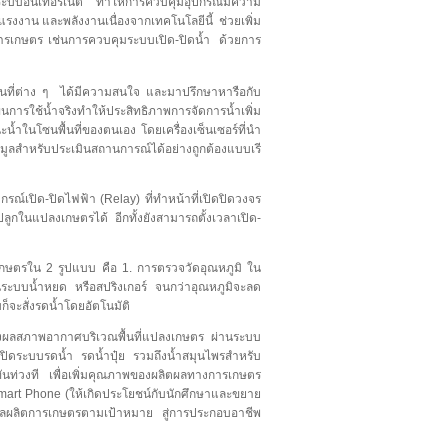
่ระบบอินเทอร์เน็ต ทำให้การควบคุมอุปกรณ์มีความ
แรงงาน และพลังงานเนื่องจากเทคโนโลยีนี้ ช่วยเพิ่ม
คการเกษตร เช่นการควบคุมระบบเปิด-ปิดน้ำ ด้วยการ
ที่ต่าง ๆ ได้มีความสนใจ และมาปรึกษาหารือกับ
ารใช้น้ำจริงทำให้ประสิทธิภาพการจัดการน้ำเพิ่ม
น้ำในโซนพื้นที่ของตนเอง โดยเครื่องเซ็นเซอร์ที่นำ
อมูลสำหรับประเมินสถานการณ์ได้อย่างถูกต้องแบบเรี
์เปิด-ปิดไฟฟ้า (Relay) ที่ทำหน้าที่เปิดปิดวงจร
ปลูกในแปลงเกษตรได้ อีกทั้งยังสามารถตั้งเวลาเปิด-
ษตรใน 2 รูปแบบ คือ 1. การตรวจวัดอุณหภูมิ ใน
็นระบบน้ำหยด หรือสปริงเกอร์ จนกว่าอุณหภูมิจะลด
จะสั่งรดน้ำโดยอัตโนมัติ
งผลสภาพอากาศบริเวณพื้นที่แปลงเกษตร ผ่านระบบ
ิดระบบรดน้ำ รดน้ำปุ๋ย รวมถึงน้ำสมุนไพรสำหรับ
นท่วงที เพื่อเพิ่มคุณภาพของผลิตผลทางการเกษตร
art Phone (ให้เกิดประโยชน์กับนักศึกษาและขยาย
เพื่อผลผลิตการเกษตรตามเป้าหมาย สู่การประกอบอาชีพ