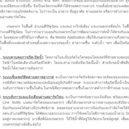
ม Sonoff ผ่านระบบ 3G/4G หรือ WiFi โดยมีการเชื่อมโยงกับอุปกรณ์อัจฉริยะต่างๆ สู
และมีอิสระมากยิ่งขึ้น จึงเป็นนวัตกรรมที่ทำให้ช่วยลดภาระต่างๆ รวมทั้งยังช่วยประหยัด
ทธิภาพการอนุรักษ์พลังงาน ไม่ว่าจะเป็น อาคาร ที่อยู่อาศัย ลานจอดรถ หรือการทำภา
ุมผ่านสมาร์ทโฟน
กร ในพื้นที่ อำเภอคีรีรัฐนิคม และละแวกใกล้เคียง และเกษตรกรที่สนใจ ในพื้น
ำเภอคีรีรัฐนิคม ในการร่วมวางแผนกับเกษตรกรในการพัฒนาแผนการส่งน้ำให้ตรงกับแผนก
าก โดยช่องทางที่ใช้ในการสื่อสาร คือ Mobile Application เพื่อให้เกษตรกรทราบถึงสถานะ
ในพื้นที่จะแสดงค่าตัวเลขตั้งแต่ความแรงของน้ำ ค่าความชื้น ระดับน้ำ ฯลฯ เพื่อเป็นข้
ทม์
ระบบควบคุมการเปิด-ปิดน้ำ
โดยภายในจะมีบอร์ดไมโครคอนโทลเลอร์ที่ช่วยควบคุมอุปกรณ
ไฟฟ้าในชนิดเดียวกับสวิตซ์ไฟฟ้า โดยจะสามารถสั่งเปิด-ปิดปั๊มน้ำ สำหรับรดน้ำพืชที่
ปิดน้ำได้ตามความต้องการ
ระบบเซ็นเซอร์ติดตามสภาพอากาศ
จะเป็นการตรวจวัดปัจจัยสภาพแวดล้อมของแปลงเก
กรณีที่สภาพแวดล้อมของแปลงมีอุณหภูมิเกินที่กำหนด ระบบจะทำการสั่งเปิดปั๊มน้ำเป
ระดับการวัดความชื้นในดิน ในกรณีที่ตรวจพบความชื้นในอากาศต่ำกว่าที่กำหนด ระบบก็
ระบบสั่งการและแจ้งเตือนผ่านสมาร์ทโฟน
จะเป็นการส่งข้อความแจ้งเตือน พร้อมแสด
Line Notify บนสมาร์ทโฟนของเกษตรกร เพื่อให้เกษตรกรสามารถควบคุมและสั่งปิด-เป
ป้องกันแมลงได้อย่างมีประสิทธิภาพ ตลอดจนหาแนวทางการป้องกันและกำจัดโรคให้ทั
กศน.อำเภอคีรีรัฐนิคม ได้พัฒนาออกแบบระบบ การใช้เทคโนโลยีการควบคุมน้ำผ่าน Sm
ผลสู่ภาคเกษตรกร) มาเพื่อพี่น้องเกษตรกร ให้ใช้น้ำที่มีอยู่ให้เกิดประโยชน์สูงสุด 
เกษตรกรอย่างยั่งยืน ต่อไป