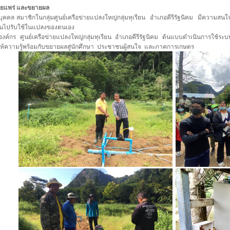
ผยแพร่ และขยายผล
บุคคล สมาชิกในกลุ่มศูนย์เครือข่ายแปลงใหญ่กลุ่มทุเรียน อำเภอคีรีรัฐนิคม มีควา
ฟนไปรับใช้ในแปลงของตนเอง
องค์กร ศูนย์เครือข่ายแปลงใหญ่กลุ่มทุเรียน อำเภอคีรีรัฐนิคม ต้นแบบดำเนินการใช้
ให้ความรู้พร้อมกับขยายผลสู่นักศึกษา ประชาชนผู้สนใจ และภาคการเกษตร