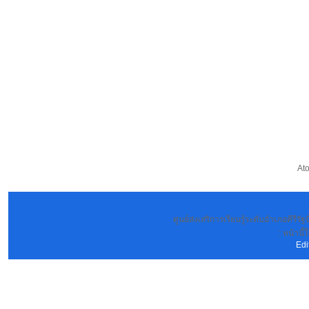
At
ศูนย์ส่งเสริการเรียนรู้ระดับอำเภอคีรีร
: หน้านี้
Edi